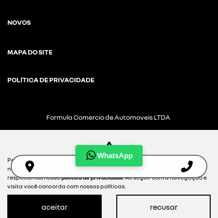
NOVOS
MAPA DO SITE
POLÍTICA DE PRIVACIDADE
Formula Comercio de Automoveis LTDA
CNPJ: 01.304.124/0005-57
WhatsApp
Para otimizar sua experiência durante a navegação, fazemos uso de
nossa política de cookies e para proteger seus dados pessoais
Desacelere. Seu bem maior é a vida.
respeitamos nossa
política de privacidade
. Ao seguir com a navegação e
visita você concorda com nossas políticas.
aceitar
recusar
Desenvolvido pela DEALERSPACE ® Direitos Reservados.