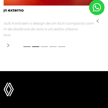
nova cor
om
Nova cor de carroceria cinza cassiopée.
previous
next