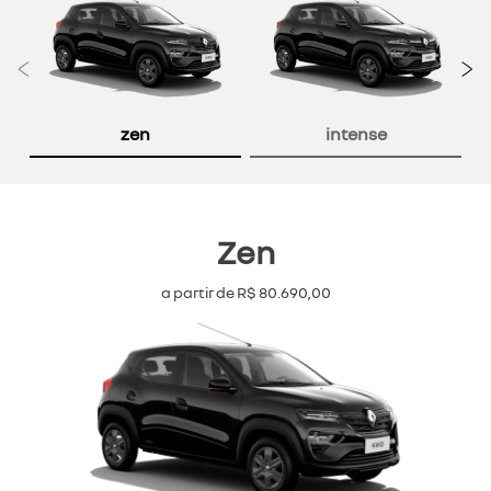
Anterior
P
zen
intense
Zen
a partir de R$ 80.690,00