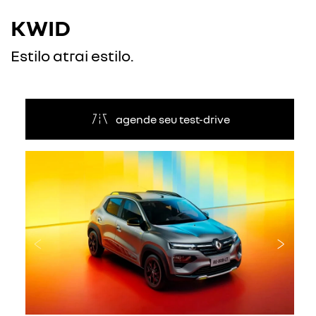
KWID
Estilo atrai estilo.
agende seu test-drive
Anterior
Próxi