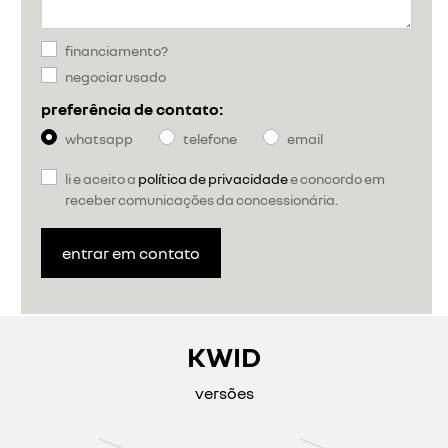
financiamento?
negociar usado
preferência de contato:
whatsapp
telefone
email
li e aceito a
política de privacidade
e concordo em
receber comunicações da concessionária.
entrar em contato
KWID
versões