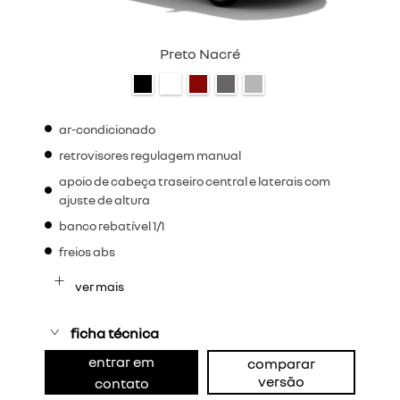
Preto Nacré
ar-condicionado
retrovisores regulagem manual
apoio de cabeça traseiro central e laterais com
ajuste de altura
banco rebatível 1/1
freios abs
ver mais
ficha técnica
entrar em
comparar
versão
contato