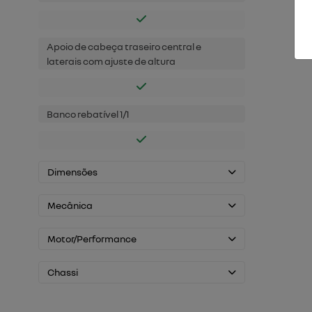
Apoio de cabeça traseiro central e
laterais com ajuste de altura
Banco rebatível 1/1
Dimensões
Mecânica
Motor/Performance
Chassi