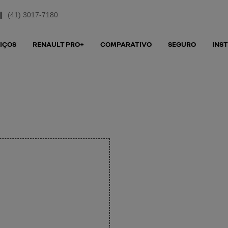
(41) 3017-7180
IÇOS
RENAULT PRO+
COMPARATIVO
SEGURO
INS