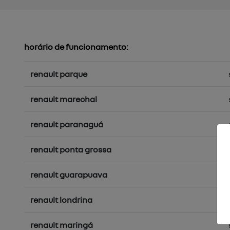
horário de funcionamento:
renault parque
renault marechal
renault paranaguá
renault ponta grossa
renault guarapuava
renault londrina
renault maringá