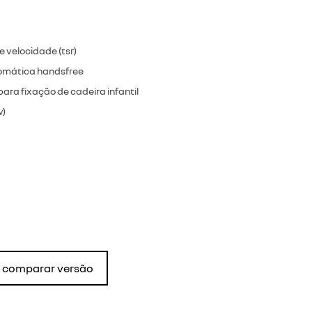
 velocidade (tsr)
omática handsfree
para fixação de cadeira infantil
w)
comparar versão