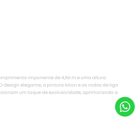
ull led
l LED com sequências de boas-vindas e despedida.