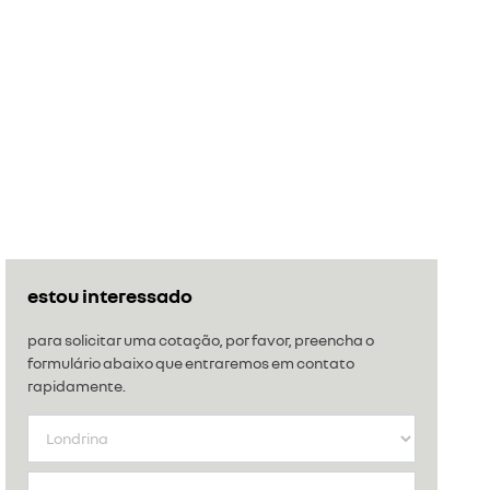
estou interessado
para solicitar uma cotação, por favor, preencha o
formulário abaixo que entraremos em contato
rapidamente.