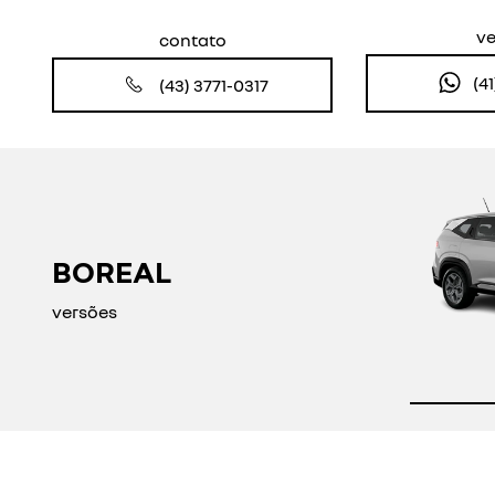
v
contato
(4
(43) 3771-0317
BOREAL
versões