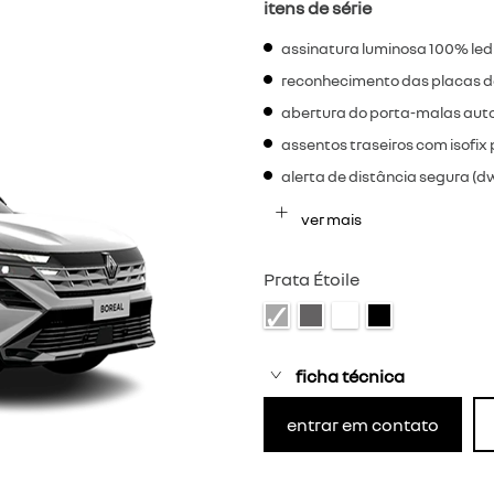
itens de série
assinatura luminosa 100% led
reconhecimento das placas de
abertura do porta-malas aut
assentos traseiros com isofix 
alerta de distância segura (d
ver mais
Prata Étoile
ficha técnica
entrar em contato