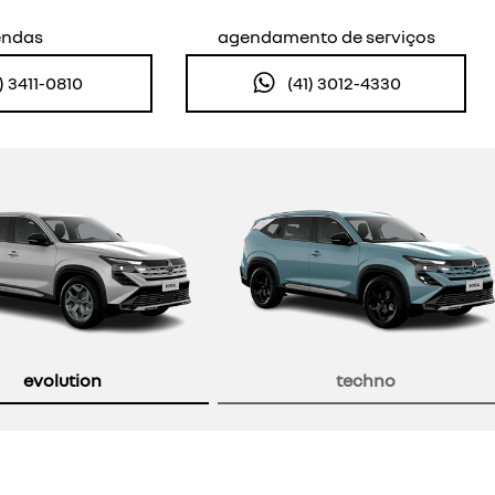
endas
agendamento de serviços
1) 3411-0810
(41) 3012-4330
evolution
techno